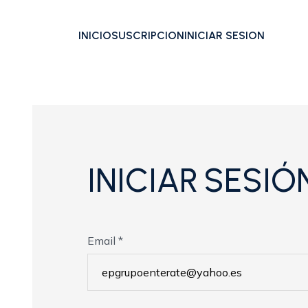
INICIO
SUSCRIPCION
INICIAR SESION
I
N
I
C
I
A
R
S
E
S
I
Ó
Email *